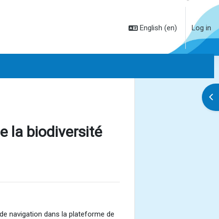
English ‎(en)‎
Log in
Op
e la biodiversité
té de navigation dans la plateforme de